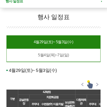
행사 일정표
행사 일정표
4월29일(토)~ 5월3일(수)
5월4일(목)~7일(일)
4월29일(토)~ 5월3일(수)
4. 29.(토)
차문화공원
구분
공설운동
다향 체육
보성문화
장
관
주무대
수련원 (中)
티움 차밭
주무대
수련원 (
예술회관