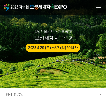
본문으로 바로가기
주메뉴 바로가기
천년의 보성 차, 세계를 품다!
보성세계차박람회
2023.4.29.(토) ~ 5.7.(일) / 9일간
행사 및 공연