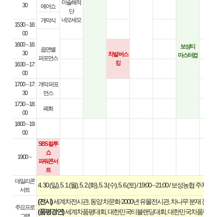
마술해적
30
에어쇼
단
네모세모
개막식
15:30 ∼16:
00
16:00 ∼16:
보성티
읍면별
30
차밭 버스
마스터컵
퍼포먼스
킹
16:30 ∼17:
00
17:00 ∼17:
개막 퍼포
30
먼스
17:30 ∼18:
폐회
00
18:00 ∼19:
00
SBS 컬투
쇼
19:00 ∼
파워콘서
트
데일리콘
4. 30.(일), 5. 1.(월), 5. 2.(화), 5. 3.(수), 5. 6.(토) / 19:00∼21:00 / 보성농협 주차장
서트
(전시)
세계차전시관, 동양 차문화 2000년 유물전시관, 차나무 분재 전시, 
주요프로
(품평경연)
세계차품평대회, 대한민국티블랜딩대회, 대한민국차품평대회
그램