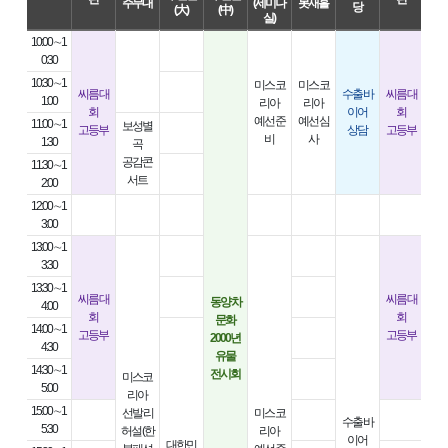
주무대
(세미나
봇재홀
주
당
(大)
(中)
실)
10:00 ∼1
0:30
10:30 ∼1
미스 코
미스 코
어
씨름 대
수출 바
씨름 대
1:00
리아
리아
회
이어
회
예선 준
예선 심
페
11:00 ∼1
보성별
고등부
상담
고등부
비
사
1:30
곡
공감콘
11:30 ∼1
서트
2:00
12:00 ∼1
3:00
13:00 ∼1
3:30
13:30 ∼1
씨름 대
씨름 대
청
동양 차
4:00
회
회
어
문화
14:00 ∼1
고등부
고등부
2000년
4:30
유물
14:30 ∼1
전시회
미스코
5:00
리아
15:00 ∼1
선발 리
미스 코
수출 바
5:30
허설 (한
리아
이어
대한민