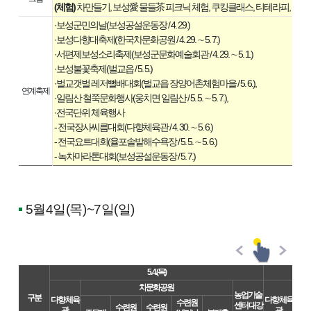
(체험)
차만들기, 보성愛 물들茶 피크닉 체험, 쿠킹클래스, 티테라피, 그린티
·보성군민의날(보성공설운동장 / 4. 29.)
·보성다향대축제(한국차문화공원 / 4. 29. ∼ 5. 7.)
·서편제보성소리축제(보성군문화예술회관 / 4. 29. ∼ 5. 1.)
·보성불꽃축제(벌교읍 / 5. 5.)
·벌교갯벌 레저뻘배대회(벌교읍 장양어촌체험마을 / 5. 6.),
연계축제
·일림산 철쭉문화행사(웅치면 일림산 / 5. 5. ∼ 5. 7.),
·전국단위 체육행사
- 전국장사씨름대회(다향체육관 / 4. 30. ∼ 5. 6.)
- 전국요트대회(율포솔밭해수욕장 / 5. 5. ∼ 5. 6.)
- 녹차마라톤대회(보성공설운동장 / 5. 7.)
5월4일(목)~7일(일)
5. 4.(목)
차문화공원
농업기술
구분
다향 체육
다향 체육
수련원
센터 대강
수련원
수련원
관
관