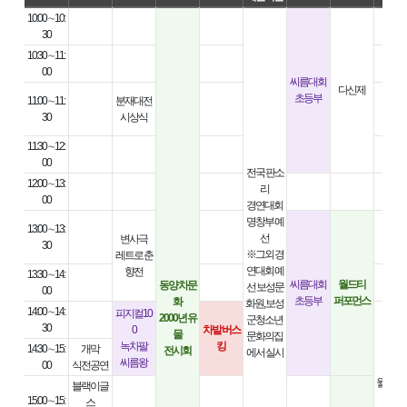
10:00 ∼10:
30
10:30 ∼11:
00
씨름대회
다신제
초등부
11:00 ∼11:
분재대전
30
시상식
11:30 ∼12:
00
전국 판소
12:00 ∼13:
리
00
경연대회
명창부 예
13:00 ∼13:
선
변사극
30
※그외 경
레트로 춘
연대회 예
향전
13:30 ∼14:
씨름대회
월드티
동양 차문
선 보성문
00
초등부
퍼포먼스
화
화원, 보성
14:00 ∼14:
피지컬10
2000년 유
군청소년
30
0
차밭 버스
물
문화의집
녹차팔
킹
14:30 ∼15:
개막
전시회
에서 실시
씨름왕
00
식전공연
월드 티
블랙이글
밋
15:00 ∼15:
스