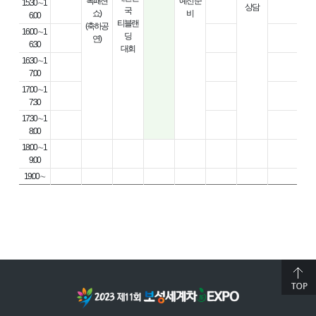
복패션
예선 준
15:30 ∼1
월드
상담
국
쇼)
비
6:00
푸
티블랜
(축하공
16:00 ∼1
딩
연)
6:30
대회
16:30 ∼1
7:00
트롯
17:00 ∼1
동
7:30
찾
17:30 ∼1
8:00
18:00 ∼1
9:00
19:00 ∼