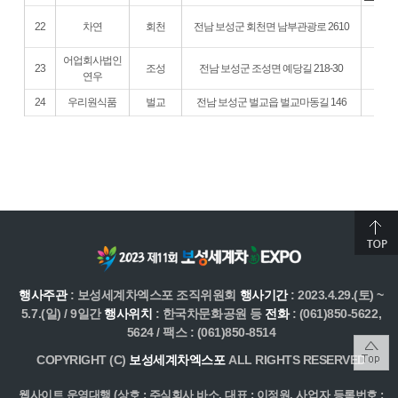
22
차연
회천
전남 보성군 회천면 남부관광로 2610
어업회사법인
23
조성
전남 보성군 조성면 예당길 218-30
연우
24
우리원식품
벌교
전남 보성군 벌교읍 벌교마동길 146
행사주관
: 보성세계차엑스포 조직위원회
행사기간
: 2023.4.29.(토) ~
5.7.(일) / 9일간
행사위치
: 한국차문화공원 등
전화
: (061)850-5622,
5624 / 팩스 : (061)850-8514
COPYRIGHT (C)
보성세계차엑스포
ALL RIGHTS RESERVED
웹사이트 운영대행 (상호 : 주식회사 바소, 대표 : 이정원, 사업자 등록번호 :