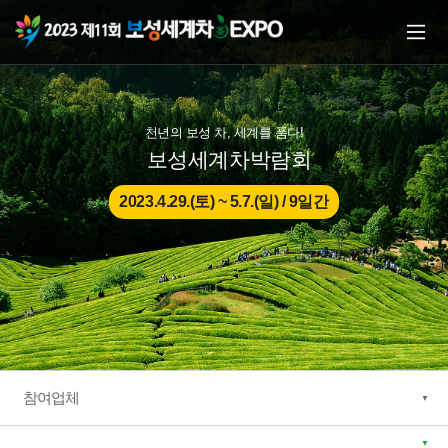
본문으로 바로가기
주메뉴 바로가기
천년의 보성 차, 세계를 품다!
보성세계차박람회
2023.4.29.(토) ~ 5.7.(일) / 9일간
참여업체