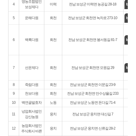
영농조합법인
바로
4
미력
전남 보성군 미력면 농공길 28-18
보성제다
바로
5
운해다원
회천
전남 보성군 회천면 녹차로 273-10
바로
6
백록다원
회천
전남 보성군 회천면 봉서동길 81-7
바로
7
선운제다
회천
전남 보성군 회천면 모원길 29
8
죽림다원
회천
전남 보성군 회천면 이문길 23-9
9
천보다원
회천
전남 보성군 회천면 만수상율길 233
10
백연골발효차
노동
전남 보성군 노동면 돈다길 71-4
넝업회사법인
11
웅치
전남 보성군 웅치면 대산길 7
강산농원
농업회사법인
12
웅치
전남 보성군 웅치면 신류길 28-2
주식회사 바른