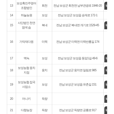
보성흑진주영어
바로
13
회천
전남 보성군 회천면 남부관광로 1946-20
조합법인
14
하늘농원
보성
전남 보성군 보성읍 송재로 172-1
사단법인 천연
바로
15
복내
전남 보성군 복내면 개기로 1529-45
염색 숨
16
가막재다원
미력
전남 보성군 미력면 미력반룡길 174
바로
17
맥녹
보성
전남 보성군 보성읍 동암1길 49-6
보성농협 웅치
바로
18
웅치
전남 보성군 웅치면 일림로 985
지점
보성농협 잡곡
바로
19
보성
전남 보성군 보성읍 유촌길 151
사업소
바로
20
머니키
득량
바로
21
다향농장
득량
전남 보성군 득량면 공룡로 917