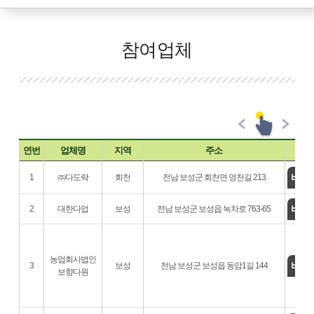
참여업체
연번
업체명
지역
주소
홈
바로
1
㈜다도락
회천
전남 보성군 회천면 영천길 213
바로
2
대한다업
보성
전남 보성군 보성읍 녹차로 763-65
농업회사법인
바로
3
보성
전남 보성군 보성읍 동암1길 144
보향다원